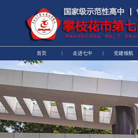
|
|
首页
走进七中
党建领航