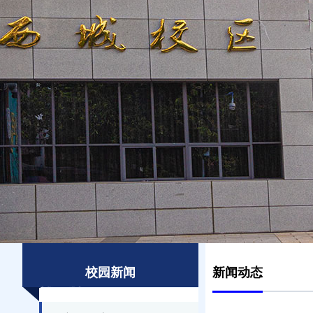
校园新闻
新闻动态