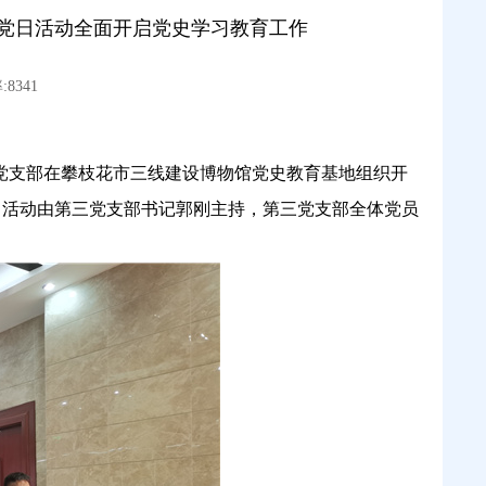
题党日活动全面开启党史学习教育工作
8341
三党支部在攀枝花市三线建设博物馆党史教育基地组织开
。活动由第三党支部书记郭刚主持，第三党支部全体党员