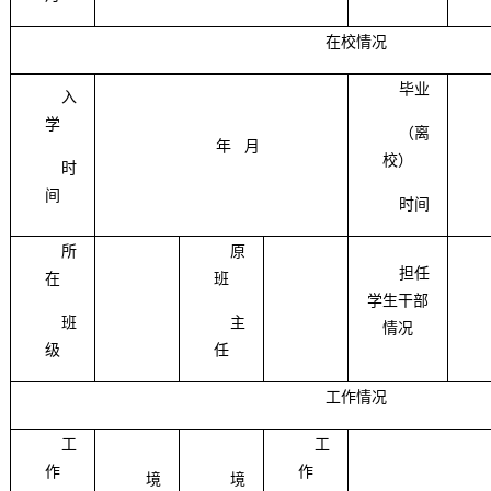
在校情况
毕业
入
学
（离
年 月
校）
时
间
时间
所
原
担任
在
班
学生干部
班
主
情况
级
任
工作情况
工
工
作
作
境
境