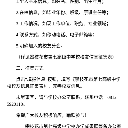
1.
个人基本信息，如姓名、性别、出生年月；
2.
在校信息，如毕业年份
、
班级
、原班主任等
；
3.
工作情况，如现工作单位、职务、专业
领域
；
4.
联系方式，如移动电话、电子邮箱等
；
5.
明确加入的校友分会。
（详见攀枝花市第七高级中学校校友信息征集表）
三、征集方式
点击
“填报信息”按钮
，填写《
攀枝花市第七高级中学
校
校友信息征集表》，完善校友信息。
未尽事宜，请与学校办公室联系，联系电话：
0
812
-
5920118
。
希望广大校友积极响应，踊跃参与！
攀枝花市第七高级中学校
办学成果展筹备
办公室