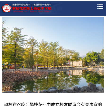
母校在召唤：攀枝花七中成立校友联谊会有关事宜的