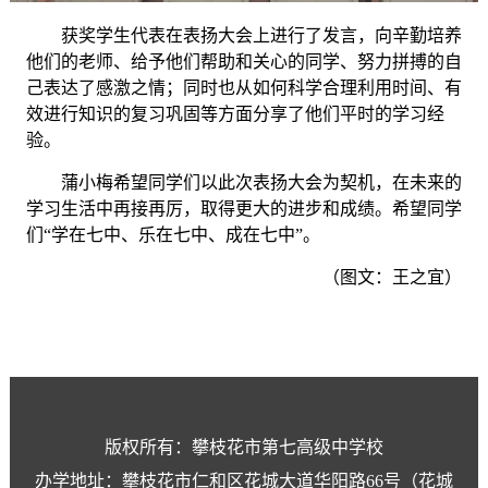
获奖学生代表
在表扬大会上
进行了发言，
向辛勤
培养
他们的老师
、
给予
他们
帮助和关心的同学
、努
力
拼搏
的自
己
表达了感激之情；同时
也从如何
科学
合理利用时间、
有
效进行
知识的复习巩固等方面分享了他们平时的学习经
验。
蒲小梅希望同学们
以此次表扬大会为契机，
在未来的
学习生活中再接再厉，取得更大的进步和成绩。希望同学
们
“学在七中、乐在七中、成在七中”。
（图文：王之宜）
版权所有：攀枝花市第七高级中学校
办学地址：攀枝花市仁和区花城大道华阳路66号（花城