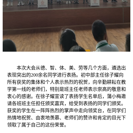
本次大会从德、智、体、美、劳等几个方面，遴选出
表现突出的
200余名同学进行表扬。
初中部主任
徐子耀向
所有获奖的集体和个人表示热烈的祝贺，向辛勤耕耘在教
学第一线的老师们，特别是班主任老师表示崇高的敬意和
衷心的感谢。
在徐子耀
宣读了表扬学生名单
后
，蒲小梅邀
请各班班主任担任颁奖嘉宾，给
受到表扬的同学们
颁奖。
获奖的学生
在一阵阵热烈的掌声中走向领奖台，在同学们
热情地祝贺、由衷地羡慕、老师们的赞许和肯定的目光下
领取了属于自己的这份荣誉。