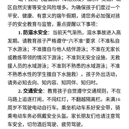
区自然灾害等安全风险增多。为确保孩子们度过一个
平安、健康、有意义的端午假期，请您务必加强对孩
子的安全教育与监管，重点提醒以下事项：
1.
防溺水安全
：当前天气渐热，溺水事故进入高
发期。请教育孩子严格遵守“六不准”要求（不准私自
下水游泳；不准擅自与他人结伴游泳；不准在无家长
或教练带领的情况下游泳；不准到无安全设施、无救
援人员的水域游泳；不准到不熟悉的水域游泳；不准
不熟悉水性的学生擅自下水施救）。孩子外出活动，
请务必知去向、知内容、知同伴、知归时。
2.
交通安全
：教育孩子自觉遵守交通规则，不在
马路上追逐打闹，不闯红灯，不翻越隔离栏。未满16
周岁不驾驶电动自行车。乘坐机动车系好安全带，骑
乘电动车务必佩戴安全头盔。家长朋友们也请注意驾
车安全，切勿酒后驾驶、疲劳驾驶。