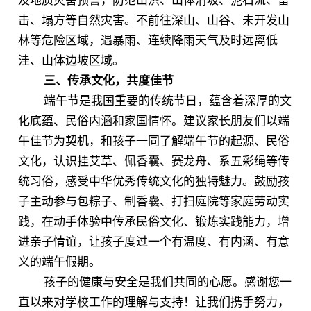
及地质灾害预警，防范山洪、山体滑坡、泥石流、雷
击、塌方等自然灾害。不前往深山、山谷、未开发山
林等危险区域，遇暴雨、连续降雨天气及时远离低
洼、山体边坡区域。
三、传承文化，共度佳节
端午节是我国重要的传统节日，蕴含着深厚的文
化底蕴、民俗内涵和家国情怀。建议家长朋友们以端
午佳节为契机，和孩子一同了解端午节的起源、民俗
文化，认识挂艾草、佩香囊、赛龙舟、系五彩绳等传
统习俗，感受中华优秀传统文化的独特魅力。鼓励孩
子主动参与包粽子、制香囊、打扫庭院等家庭劳动实
践，在动手体验中传承民俗文化、锻炼实践能力，增
进亲子情谊，让孩子度过一个有温度、有内涵、有意
义的端午假期。
孩子的健康与安全是我们共同的心愿。感谢您一
直以来对学校工作的理解与支持！让我们携手努力，