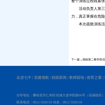
整个演练过程既紧张
活动负责人第三
力，真正掌握在危险
本次疏散演练活
下一篇→我校第二教学部召
走进七中
|
党建领航
|
校园新闻
|
教师园地
|
德育之窗
|
办学地址：攀枝花市仁和区花城大道华阳路66号（花城校区
联系电话：0812-5920118 传真：0812-5920118