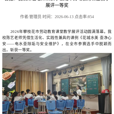
展评一等奖
作者:管理员 时间：2026-06-13 点击率:854
2026年攀枝花市劳动教育课堂教学展评活动圆满落幕。我
校陈艺老师凭借生活化、实践性兼具的课例《花城水美 壶净心
安——电水壶除垢与安全维护》，在全市参赛选手中脱颖而
出，斩获一等奖。