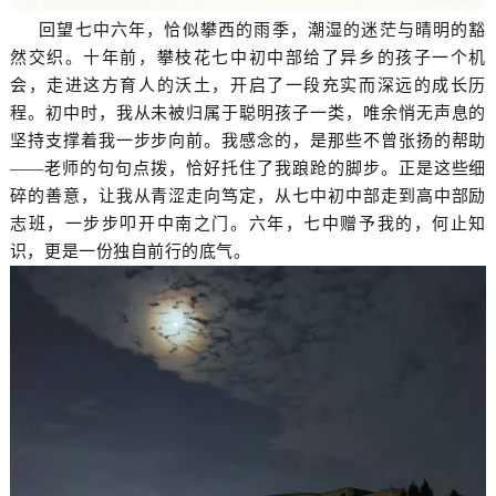
回望七中六年，恰似攀西的雨季，潮湿的迷茫与晴明的豁
然交织。十年前，攀枝花七中初中部给了异乡的孩子一个机
会，走进这方育人的沃土，开启了一段充实而深远的成长历
程。初中时，我从未被归属于聪明孩子一类，唯余悄无声息的
坚持支撑着我一步步向前。我感念的，是那些不曾张扬的帮助
——老师的句句点拨，恰好托住了我踉跄的脚步。正是这些细
碎的善意，让我从青涩走向笃定，从七中初中部走到高中部励
志班，一步步叩开中南之门。六年，七中赠予我的，何止知
识，更是一份独自前行的底气。