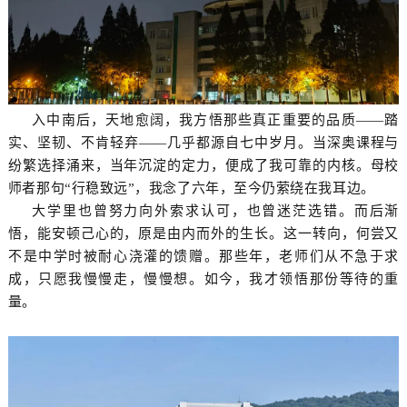
入中南后，天地愈阔，我方悟那些真正重要的品质——踏
实、坚韧、不肯轻弃——几乎都源自七中岁月。当深奥课程与
纷繁选择涌来，当年沉淀的定力，便成了我可靠的内核。母校
师者那句“行稳致远”，我念了六年，至今仍萦绕在我耳边。
大学里也曾努力向外索求认可，也曾迷茫选错。而后渐
悟，能安顿己心的，原是由内而外的生长。这一转向，何尝又
不是中学时被耐心浇灌的馈赠。那些年，老师们从不急于求
成，只愿我慢慢走，慢慢想。如今，我才领悟那份等待的重
量。