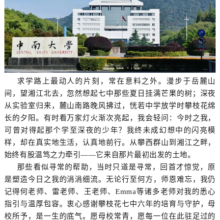
求学路上最动人的片刻，常在意料之外。漫步于岳麓山
间，望湘江北去，忽然想起七中那些夏日挂满芒果的树；深夜
从实验室归来，麓山南路晚风拂过，恍若中学放学时攀枝花绵
长的夕阳。有时看万家灯火渐次亮起，我会轻问：今时之我，
可曾对得起那个学至深夜的少年？我终未成幻想中的闪亮模
样，却在真实地生活，认真地前行。从攀西群山到湘江之畔，
始终有股温笃之力牵引——它来自那片最初出发的土地。
那些看似寻常的帮助，当时只道是寻常，回首才惊觉，原
是塑造今日之我的涓涓细流。无论行至何方，师恩难忘，我仍
记得何老师、雷老师、王老师、Emma等诸多老师对我的悉心
指引与温厚包容。衷心感谢攀枝花七中六年的培育与守护，母
校所予，是一生的底气。愿母校常青，愿每一位在此驻足过的