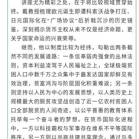
讲座尤为精彩之处，在于将比较视域贯穿始
终。戴教授梳理欧元诞生即遭科索沃战争打压、
日元国际化在“广场协议”后折戟沉沙的历史镜
鉴，深刻揭示货币主权从来不仅是经济命题，更
关乎国家命运的兴衰荣辱。
继而，他以制度比较为经纬，勾勒出两条截
然不同的发展道路：一条信奉弱肉强食的丛林法
则，资本利益凌驾于人民福祉之上，全球极端贫
困人口中数千万之众集中于最发达国家却鲜见有
效治理，贫富鸿沟与阶层固化积重难返；另一条
则坚持以人民为中心的发展思想，以人类历史上
规模最大的脱贫攻坚战创造了近一亿农村贫困人
口全部脱贫的人间奇迹，以公平普惠的教育体系
托举每一个奋斗者的梦想。在货币国际化进程
中，一方以科技霸权与军事存在维系不平等国际
秩序，另一方则以共商共建共享理念，通过与多