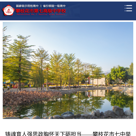
铸魂育人强思政胸怀天下砺担当——攀枝花市七中举