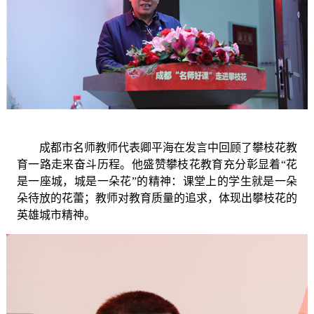
成都市名师教师代表卿平海
在
发言
中
回顾
了
攀枝花教
育一路走来
奋斗历程。他盛赞攀枝花教育充分彰显着
“
花
是一座城，城是一朵花
”的精神：
课堂上的学生就是一朵
朵待放的花
蕾；
教师对教育质量的追求，体现出攀枝花的
英雄城市精神。