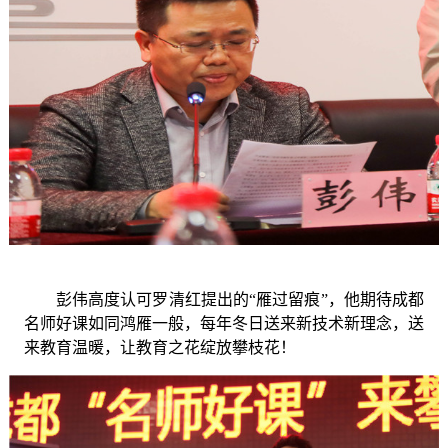
彭伟高度认可罗
清红
提
出
的
“雁过留痕”，他期待成都
名师好课如同鸿雁一般，每年冬日送来新技术新理念，送
来教育温暖，让教育之花绽放攀枝花！