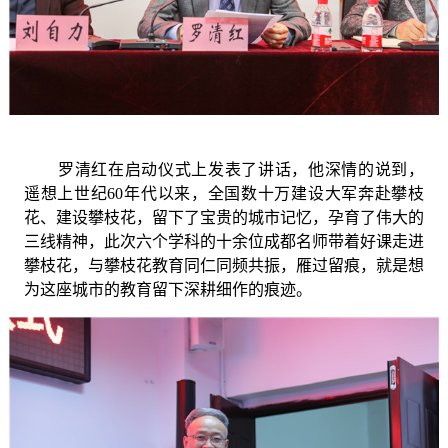
罗清红
在启动仪式上
发表了讲话，他深情的说到，
遥想上世纪
60年代以来，全国数十万建设大军奔赴攀枝
花、建设攀枝花，留下了宝贵的城市记忆，孕育了伟大的
三线精神，
此次
六个学科的十余位成都名师带着好课走进
攀枝花，与攀枝花教育同仁同频共振，雁过留痕，
就是
想
为这座城市的教育留下深耕细作的痕迹。