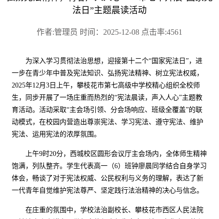
法日”主题晨读活动
作者:管理员 时间：2025-12-08 点击率:4561
为深入学习贯彻法治思想，迎接第十二个
“国家宪法日”，进
一步在青少年中普及宪法知识、弘扬宪法精神、树立宪法权威，
2025
年
12
月
3
日上午，攀枝花市第七高级中学校精心组织全校师
生，同步开展了一场庄重而热烈的“宪法晨读，声入人心”主题教
育活动。活动采取“主会场引领、分会场响应、班级全覆盖”的联
动模式，在校园内营造出尊崇宪法、学习宪法、遵守宪法、维护
宪法、运用宪法的浓厚氛围。
上午
9
时
20
分，西城校区圆形会议厅主会场内，全体师生精神
饱满，列队整齐。学生代表高一（
6
）班钟廖晨同学结合自身学习
体会，畅谈了对于宪法权威、公民权利与义务的理解，表达了新
一代青年自觉维护宪法尊严、坚定践行法治精神的决心与信念。
在庄重的氛围中，学校法治副校长、攀枝花市西区人民法院