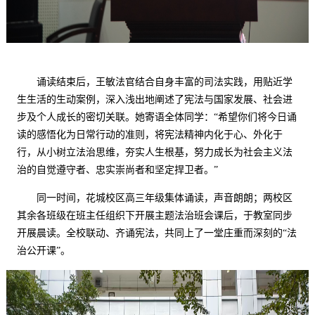
诵读结束后，王敏法官结合自身丰富的司法实践，用贴近学
生生活的生动案例，深入浅出地阐述了宪法与国家发展、社会进
步及个人成长的密切关联。她寄语全体同学：
“希望你们将今日诵
读的感悟化为日常行动的准则，将宪法精神内化于心、外化于
行，从小树立法治思维，夯实人生根基，努力成长为社会主义法
治的自觉遵守者、忠实崇尚者和坚定捍卫者。”
同一时间，花城校区高三年级集体诵读
，
声音朗朗；两校区
其余各班级在班主任组织下
开展主题法治班会课后，
于教室同步
开展晨读。全校联动、齐诵宪法，共同上了一堂庄重而深刻的
“法
治公开课”。