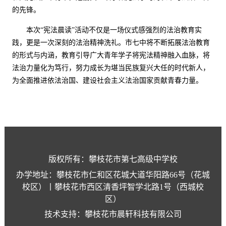
的先锋。
本次
“宪法晨读”活动不仅是一场仪式感强烈的法治教育实
践，更是一次
深刻的
法治精神洗礼。
市七中
将不断拓展法治教育
的形式与内涵，教育引导广大青年学子将宪法精神融入血脉，将
法治力量化为笃行，努力成长为堪当民族复兴大任的时代新人，
为全面推进依法治国、建设社会主义法治国家贡献青春力量。
版权所有：攀枝花市第七高级中学校
办学地址：攀枝花市仁和区花城大道华阳路66号（花城
校区）丨攀枝花市西区清香坪智学北路1号（西城校
区）
技术支持：攀枝花市晨轩科技有限公司