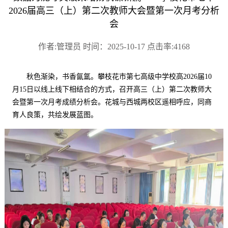
2026届高三（上）第二次教师大会暨第一次月考分析
会
作者:管理员 时间：2025-10-17 点击率:4168
秋色渐染，书香氤氲。攀枝花市第七高级中学校高
2026
届
10
月
15
日
以线上线下相结合的方式，召开
高三（上）
第二次教师大
会暨第一次月考成绩分析会。花城与西城两校区遥相呼应，
同
商
育人良策，
共
绘发展蓝图。