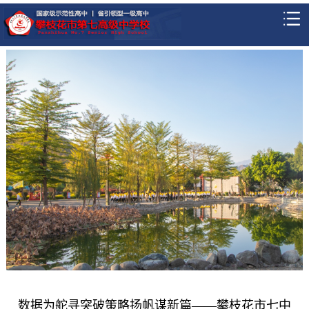
数据为舵寻突破策略扬帆谋新篇——攀枝花市七中