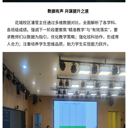
数据
有声
共谋提升之道
花城校区潘莹主任通过多维数据对比，全面解析了各学科、
各班级
成绩
。强调下一阶段要聚焦
“
精准教学
”
与
“
有效落实
”
，要
求教师们以数据为指引，优化教学策略；强化班科协作，形成育
人合力；注重培养学生思维品质，助力学生实现能力跃升。