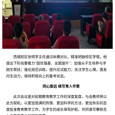
西城校区张明学主任通过纵横对比，精准把脉校区学情。他
提出下阶段要着力
“
固优强基、全面提升
”
：加强尖子生培养与学
困生帮扶；强化规范训练，提升应试能力；关注学生心理，激发
内生动力，保持积极向上的备考状态。
同心致远
续写育人华章
此次会议
是
对前期
教育
教学工作
的
深度复盘，与会教师将以
此为契机，以更加饱满的热情、更加科学的方法、更加务实的态
度投身教育教学工作，为学生的成长保驾护航，共同谱写攀枝花