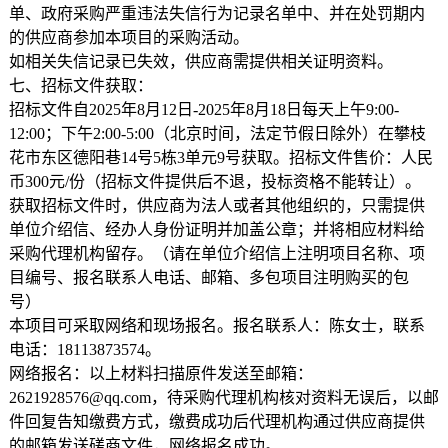
单、政府采购严重违法失信行为记录名单中、并在处罚期内
的供应商参加本项目的采购活动。
如相关失信记录已失效，供应商需提供相关证明资料。
七、招标文件获取：
招标文件自2025年8月12日-2025年8月18日每天上午9:00-
12:00；下午2:00-5:00（北京时间，法定节假日除外）在攀枝
花市东区德阳巷14号5栋3单元9号获取。招标文件售价：人民
币300元/份（招标文件提供后不退，投标资格不能转让）。
获取招标文件时，供应商为法人或者其他组织的，只需提供
单位介绍信、经办人身份证明并加盖公章；并将相应材料给
采购代理机构留存。（请在单位介绍信上注明项目名称、项
目编号、报名联系人电话、邮箱、多包项目注明购买的包
号）
本项目可采取网络和现场报名。报名联系人：陈女士，联系
电话：18113873574。
网络报名：以上材料扫描原件发送至邮箱：
2621928576@qq.com，待采购代理机构核对资料无误后，以邮
件回复告知缴费方式，缴费成功后代理机构通过供应商提供
的邮箱发送磋商文件，网络报名成功。