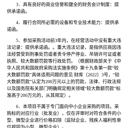
3．
具有良好的商业信誉和健全的财务会计制度：
提
供承诺函。
4．
履行合同所必需的设备和专业技术能力：
提供承
诺函。
5．
参加采购活动前
3年内，在经营活动中没有重大违
法记录：
提供承诺函。
。重大违法记录，是指供应商因违
法经营受到刑事处罚或者责令停产停业、吊销许可证或者
执照、较大数额罚款等行政处罚。（根据财政部关于《中
华人民共和国政府采购法实施条例》第十九条第一款
“较
大数额罚款”具体适用问题的意见 财库〔2022〕3号，“较
大数额罚款”认定为200万元以上的罚款，法律、行政法规
以及国务院有关部门明确规定相关领域“较大数额罚款”标
准高于200万元的，从其规定）。
6．
本项目不属于专门面向中小企业采购的项目。采
购标的对应行业（批发业），仅在评审时对符合条件的小
型、微型企业进行价格扣除（监狱企业、残疾人福利性单
位视同为小型、微型企业）。