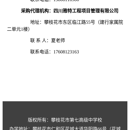
采购代理机构
：四川雅特工程项目管理有限公司
地址：
攀枝花市东区临江路
55
号（建行家属院
二单元
1
楼）
联
系
人：夏
老师
联系电话
：
17608123163
版权所有：攀枝花市第七高级中学校
办学地址：攀枝花市仁和区花城大道华阳路66号（花城