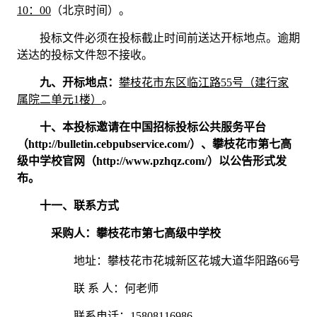
10：00
（北京时间）。
投标文件必须在投标截止时间前送达开标地点。逾期
送达的投标文件恕不接收。
九、开标地点：
攀枝花市东区临江路
55
号（建行家
属院二单元
1
楼）
。
十、本投标邀请在中国招标投标公共服务平台
（
http://bulletin.cebpubservice.com/）、攀枝花市第七高
级中学校官网（http://www.pzhqz.com/）以公告形式发
布。
十一、联系方式
采购人：
攀枝花市第七高级中学校
地址：攀枝花市花城新区花城大道华阳路
66
号
联
系
人：何老师
联系电话：
15808116986