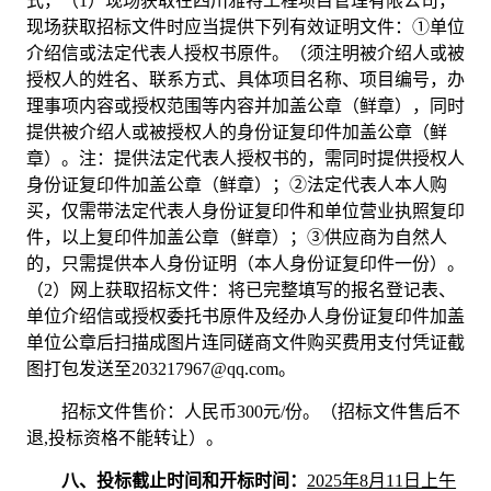
式，（
1）现场获取在四川雅特工程项目管理有限公司，
现场获取招标文件时应当提供下列有效证明文件：①单位
介绍信或法定代表人授权书原件。（须注明被介绍人或被
授权人的姓名、联系方式、具体项目名称、项目编号，办
理事项内容或授权范围等内容并加盖公章（鲜章），同时
提供被介绍人或被授权人的身份证复印件加盖公章（鲜
章）。注：提供法定代表人授权书的，需同时提供授权人
身份证复印件加盖公章（鲜章）；②法定代表人本人购
买，仅需带法定代表人身份证复印件和单位营业执照复印
件，以上复印件加盖公章（鲜章）；③供应商为自然人
的，只需提供本人身份证明（本人身份证复印件一份）。
（2）网上获取招标文件：将已完整填写的报名登记表、
单位介绍信或授权委托书原件及经办人身份证复印件加盖
单位公章后扫描成图片连同磋商文件购买费用支付凭证截
图打包发送至203217967@qq.com。
招标文件售价：人民币
300
元
/份。（招标文件售后不
退,投标资格不能转让）。
八、投标截止时间和开标时间：
202
5
年
8
月
11
日上午