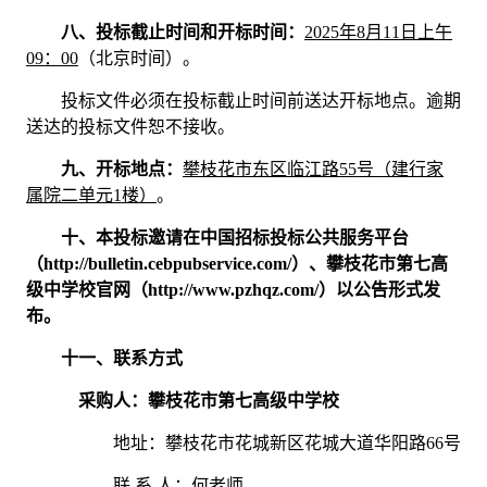
八、投标截止时间和开标时间：
20
25
年
8
月
11
日上午
09
：
00
（北京时间）。
投标文件必须在投标截止时间前送达开标地点。逾期
送达的投标文件恕不接收。
九、开标地点：
攀枝花市东区临江路
55
号（建行家
属院二单元
1
楼）
。
十、本投标邀请在中国招标投标公共服务平台
（
http://bulletin.cebpubservice.com/）、攀枝花市第七高
级中学校官网（http://www.pzhqz.com/）以公告形式发
布。
十一、联系方式
采购人：
攀枝花市第七高级中学校
地址：攀枝花市花城新区花城大道华阳路
66
号
联
系
人：何老师