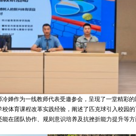
师冷婵作为一线教师代表受邀参会，呈现了一堂精彩的
学校体育课程改革实践经验，阐述了匹克球引入校园的
还能在团队协作、规则意识培养及抗挫折能力提升等方
。