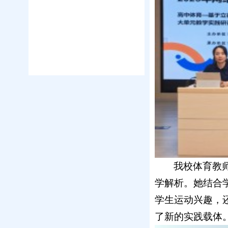
我校体育教
学解析。她结合
学生运动兴趣，
了新的实践载体