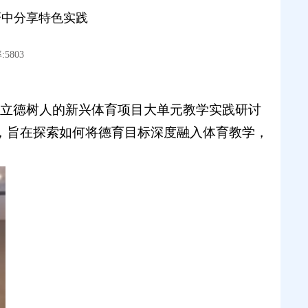
研中分享特色实践
5803
于立德树人的新兴体育项目大单元教学实践研讨
计，旨在探索如何将德育目标深度融入体育教学，