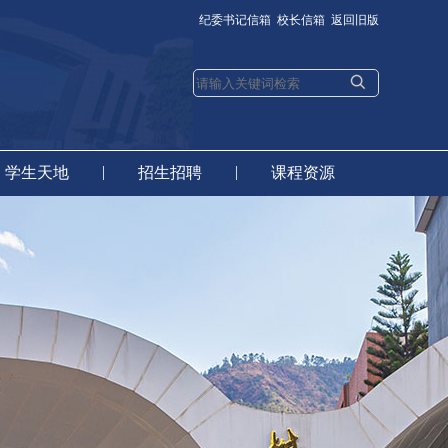
纪委书记信箱
校长信箱
返回旧版
|
|
学生天地
招生招聘
课程资源