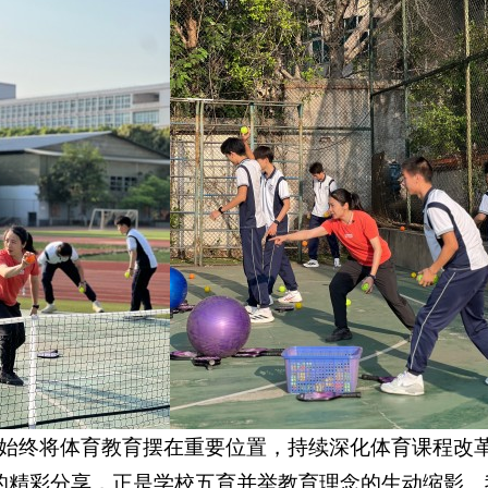
始终将体育教育摆在重要位置，持续深化体育课程改
的精彩分享，正是学校五育并举教育理念的生动缩影。