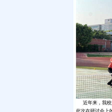
近年来，我校
此次在研讨会上