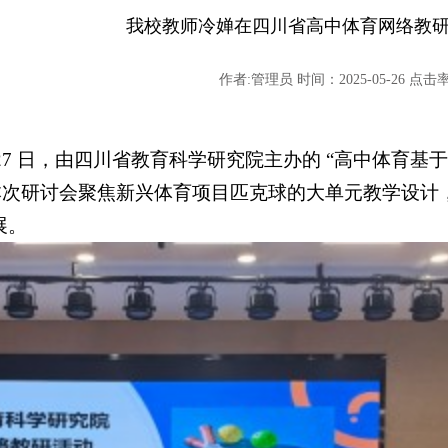
我校教师冷婵在四川省高中体育网络教
作者:管理员 时间：2025-05-26 点击率:
27
日，由四川省教育科学研究院主办的 “高中体育基
。本次研讨会聚焦新兴体育项目匹克球的大单元教学设
展。