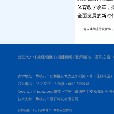
体育教学改革，
全面发展的新时
下一篇→戏韵流芳映青春
走进七中
|
党建领航
|
校园新闻
|
教师园地
|
德育之窗
|
办学地址：攀枝花市仁和区花城大道华阳路66号（花城校区
联系电话：0812-5920118 传真：0812-5920118
Copyright © pzhqz.com 攀枝花市第七高级中学校 版权所有
技术支持：攀枝花市晨轩科技有限公司
友情链接：
四川省教育厅
攀枝花教体局