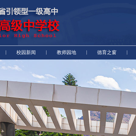
|
|
|
|
校园新闻
教师园地
德育之窗