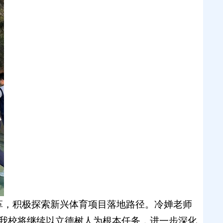
革，积极探索新兴体育项目落地路径。冷婵老师
我校将继续以立德树人为根本任务，进一步深化