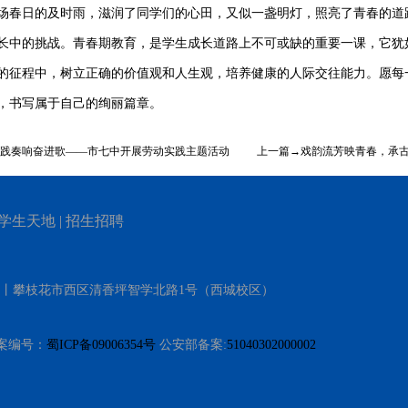
场春日的及时雨，滋润了同学们的心田，又似一盏明灯，照亮了青春的道
长中的挑战。青春期教育，是学生成长道路上不可或缺的重要一课，它犹
的征程中，树立正确的价值观和人生观，培养健康的人际交往能力。愿每
，书写属于自己的绚丽篇章。
践奏响奋进歌——市七中开展劳动实践主题活动
上一篇→戏韵流芳映青春，承
学生天地
|
招生招聘
）丨攀枝花市西区清香坪智学北路1号（西城校区）
 备案编号：
蜀ICP备09006354号
公安部备案:
51040302000002