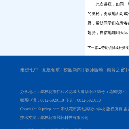
此次讲座，如同一
的奥秘，勇敢地面对成
野，帮助同学们在青春
翅膀，自信地翱翔天际
下一篇→劳动织就成长梦实
走进七中
|
党建领航
|
校园新闻
|
教师园地
|
德育之窗
|
办学地址：攀枝花市仁和区花城大道华阳路66号（花城校区
联系电话：0812-5920118 传真：0812-5920118
Copyright © pzhqz.com 攀枝花市第七高级中学校 版权所有
技术支持：攀枝花市晨轩科技有限公司