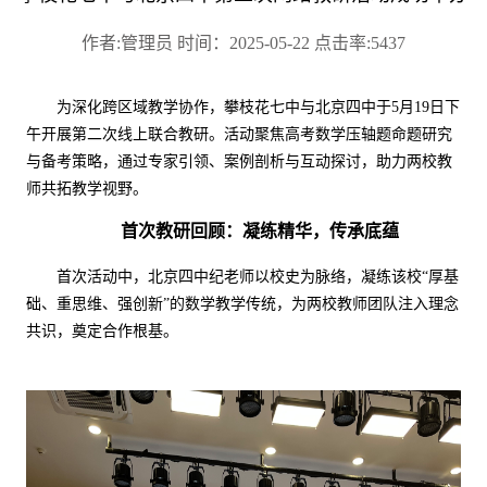
作者:管理员 时间：2025-05-22 点击率:5437
为深化跨区域教学协作，攀枝花七中与北京四中
于
5
月
19
日下
午
开展第二次线上联合教研。活动聚焦高考数学压轴题命题研究
与备考策略，通过专家引领、案例剖析与互动探讨，助力两校教
师共拓教学视野。
首次教研回顾：凝练精华，传承底蕴
首次活动中，北京四中纪老师以校史为脉络，凝练该校
“厚基
础、重思维、强创新”的数学教学传统，为两校教师团队注入理念
共识，奠定合作根基。