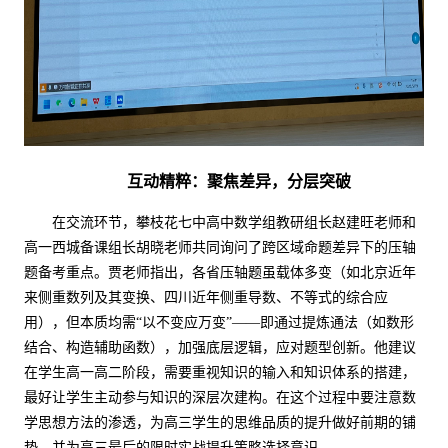
互动精粹：聚焦差异，分层突破
在交流环节，攀枝花七中高中数学组教研组长赵建旺老师和
高一西城备课组长胡晓老师共同询问了跨区域命题差异下的压轴
题备考重点。贾老师指出，各省压轴题虽载体多变（如北京近年
来侧重数列及其变换、四川近年侧重导数、不等式的综合应
用），但本质均需
“以不变应万变”——即通过提炼通法（如数形
结合、构造辅助函数），加强底层逻辑，应对题型创新。他建议
在学生高一高二阶段，需要重视知识的输入和知识体系的搭建，
最好让学生主动参与知识的深层次建构。在这个过程中要注意数
学思想方法的渗透，为高三学生的思维品质的提升做好前期的铺
垫，
并为高三最后的限时实战提升策略选择意识。