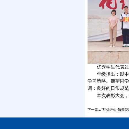
21
优秀学生代表
年级
：
指出
期中
学习策略。期望同学
调：良好的日常规范
本
彰
次表
大会，
下一篇→“红烛匠心·筑梦花