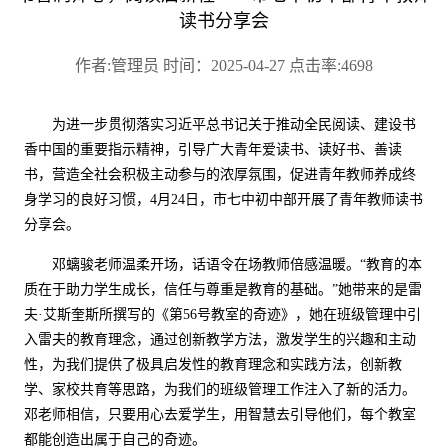
读书分享会
作者:管理员 时间：2025-04-27 点击率:4698
为进一步贯彻落实习近平总书记关于推动全民阅读、建设书
香中国的重要指示精神，引导广大青年爱读书、读好书、善读
书，营造全社会积极主动参与的浓厚氛围，促进青年教师养成终
身学习的良好习惯，
4月
24
日，市七中
初中部
开展了青年教师读书
分享会。
邓螭骏
老师温柔开场，话语令在场教师倍感温暖。
“
教育的本
质在于助力学生成长，信任与尊重是教育的基础。
”
她带来的是
雷
夫
·艾斯奎斯
所撰写的
《第
56号教室的奇迹》
，她
在班级管理中引
入雷夫的教育理念，通过创新教学方法，激发学生的兴趣和主动
性
，
为我们提供了极具启发性的教育理念和实践方法，创新教
学、家校共育等思路，为我们的班级管理工作注入了新的活力。
邓老师相信，只要用心去爱学生，用智慧去引导他们，每个教室
都能创造出属于自己的奇迹。