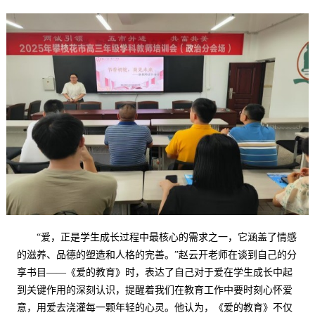
“
爱，正是学生成长过程中最核心的需求之一，它涵盖了情感
的滋养、品德的塑造和人格的完善。
”赵云开
老师在谈到自己的分
享书目
——《
爱的教育
》时，表达了自己对于爱在学生成长中
起
到
关键作用
的深刻认识
，提醒着我们在教育工作中要时刻心怀爱
意，用爱去浇灌每一颗年轻的心灵。他
认为
，《爱的教育》不仅