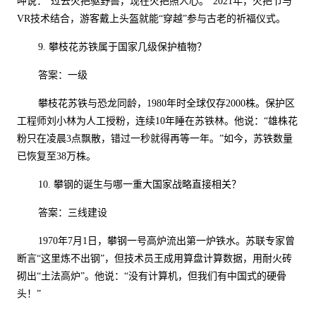
呷说：“过去火把驱野兽，现在火把照人心。”
2021
年，火把节与
VR
技术结合，游客戴上头盔就能“穿越”参与古老的祈福仪式。
9.
攀枝花苏铁属于国家几级保护植物？
答案：一级
攀枝花苏铁与恐龙同龄，
1980
年时全球仅存
2000
株。保护区
工程师刘小林为人工授粉，连续
10
年睡在苏铁林。他说：“雄株花
粉只在凌晨
3
点飘散，错过一秒就得再等一年。”如今，苏铁数量
已恢复至
38
万株。
10.
攀钢的诞生与哪一重大国家战略直接相关？
答案：三线建设
1970
年
7
月
1
日，攀钢一号高炉流出第一炉铁水。苏联专家曾
断言“这里炼不出钢”，但技术员王成用算盘计算数据，用耐火砖
砌出“土法高炉”。他说：“没有计算机，但我们有中国式的硬骨
头！”