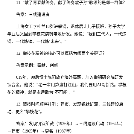
11.
“献了青春献终身，献了终身献子孙”歌颂的是哪一群体？
答案：三线建设者
上海女工李桂兰
18
岁进攀钢，退休后让儿子接班，孙子大学
毕业后又回到攀枝花搞钒电池研发。她说：“我们三代人，一代炼
钢、一代炼钛、一代炼‘未来’。”
12.
攀枝花精神的核心可以概括为哪两个关键词？
答案示例：奉献、创新
019
年，
90
后博士陈阳放弃海外高薪，加入攀钢研究院研发
钛合金。他说：“老一辈用算盘打江山，我们要用
AI
闯新路。攀枝
花的精神，就是永远敢为‘不可能’。”
13.
请按时间顺序排列：建市、发现钒钛矿藏、三线建设启
动、更名“攀枝花”。
答案：发现钒钛矿藏（
1936
年）→三线建设启动（
1964
年）
→建市（
1965
年）→更名（
1987
年）