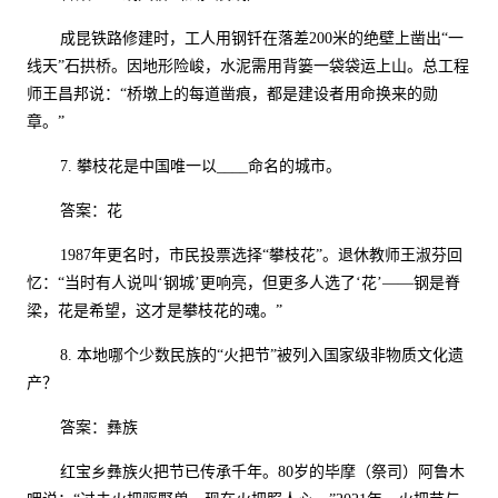
成昆铁路修建时，工人用钢钎在落差
200
米的绝壁上凿出“一
线天”石拱桥。因地形险峻，水泥需用背篓一袋袋运上山。总工程
师王昌邦说：“桥墩上的每道凿痕，都是建设者用命换来的勋
章。”
7.
攀枝花是中国唯一以
____
命名的城市。
答案：花
1987
年更名时，市民投票选择“攀枝花”。退休教师王淑芬回
忆：“当时有人说叫‘钢城’更响亮，但更多人选了‘花’——钢是脊
梁，花是希望，这才是攀枝花的魂。”
8.
本地哪个少数民族的“火把节”被列入国家级非物质文化遗
产？
答案：彝族
红宝乡彝族火把节已传承千年。
80
岁的毕摩（祭司）阿鲁木