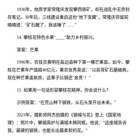
1936
年，地质学家常隆庆发现攀西铁矿，却在战乱中无奈封
存笔记。
30
年后，三线建设重启这份“地下宝藏”，常隆庆弥留前
喃喃道：“矿石醒了，我该睡了……”
14.
攀枝花特色水果“
____
”助力乡村振兴。
答案：芒果
1996
年，农技员黄明在盐边县种下第一棵芒果苗。如今，攀
枝花芒果年产值超
40
亿元，果农张秀英说：“以前背矿石磨破肩，
现在种芒果盖新房，这果子比钢还‘金贵’！”
15.
如果用一句话形容攀枝花精神，你会说什么？
示例答案：
“在荒山种下钢铁，从石头里开出未来。”
2023
年，摄影师阿杰拍摄的《钢城与花》登上《国家地
理》：照片中，攀钢高炉与满城木棉同框。他说：“这座城告诉
我，最硬的钢铁，也能长出最柔软的花。”