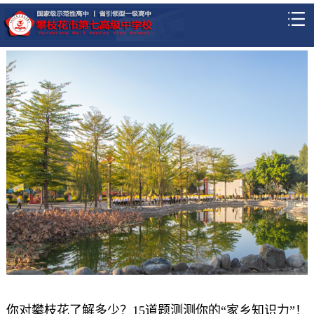
你对攀枝花了解多少？15道题测测你的“家乡知识力”！