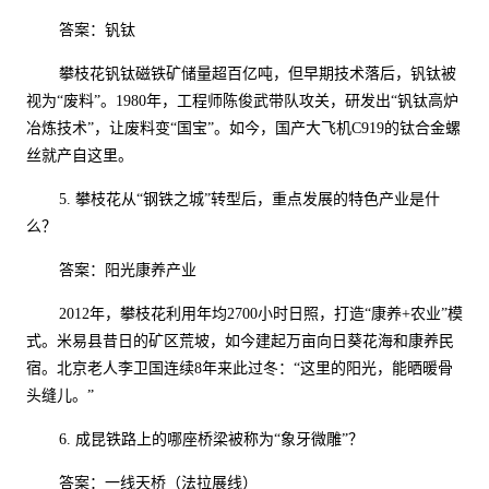
答案：钒钛
攀枝花钒钛磁铁矿储量超百亿吨，但早期技术落后，钒钛被
视为
“废料”。
1980
年，工程师陈俊武带队攻关，研发出“钒钛高炉
冶炼技术”，让废料变“国宝”。如今，国产大飞机
C919
的钛合金螺
丝就产自这里。
5.
攀枝花从“钢铁之城”转型后，重点发展的特色产业是什
么？
答案：阳光康养产业
2012
年，攀枝花利用年均
2700
小时日照，打造“康养
+
农业”模
式。米易县昔日的矿区荒坡，如今建起万亩向日葵花海和康养民
宿。北京老人李卫国连续
8
年来此过冬：“这里的阳光，能晒暖骨
头缝儿。”
6.
成昆铁路上的哪座桥梁被称为“象牙微雕”？
答案：一线天桥（法拉展线）