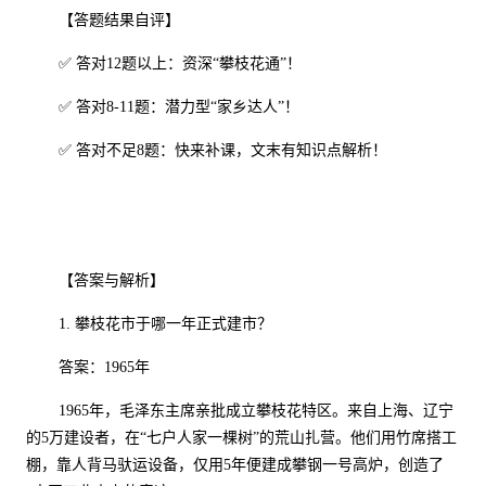
【
答题结果自评
】
✅ 答对
12
题以上：资深“攀枝花通”！
✅ 答对
8-11
题：潜力型“家乡达人”！
✅ 答对不足
8
题：快来补课，文末有知识点解析！
【答案与解析】
1.
攀枝花市于哪一年正式建市？
答案：
1965
年
1965
年，毛泽东主席亲批成立攀枝花特区。来自上海、辽宁
的
5
万建设者，在“七户人家一棵树”的荒山扎营。他们用竹席搭工
棚，靠人背马驮运设备，仅用
5
年便建成攀钢一号高炉，创造了