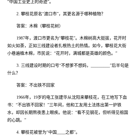
“中国工业史上的奇迹”。
2.
攀枝花原名“渡口市”，其更名源于哪种植物？
答案：木棉（攀枝花树）
1987
年，渡口市更名为“攀枝花”。木棉树高大挺拔，花开时
如火如荼，正如三线建设者扎根热土的热情。如今，攀枝花大街
小巷遍植木棉，市民说：“花开时，满城都是英雄的颜色。”
3.
三线建设时期的口号“不想爹不想妈，
_________
”后半句是
什么？
答案：不出铁不回家
1966
年，
19
岁的电工张建华从沈阳来攀枝花，在工地写下血
书：“不出铁不回家！”三年间，他和工友用土法炼出第一炉铁
水，却因长期熬夜患上眼疾。他说：“看不见钢花，但听得见祖国
的心跳。”
4.
攀枝花被誉为“中国
____
之都”。