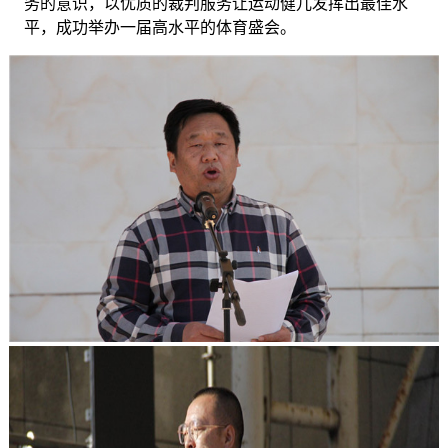
务的意识，以优质的裁判服务让运动健儿发挥出最佳水
平，
成功举办一届
高水平
的
体育盛会。