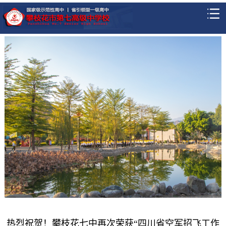
热烈祝贺！攀枝花七中再次荣获“四川省空军招飞工作