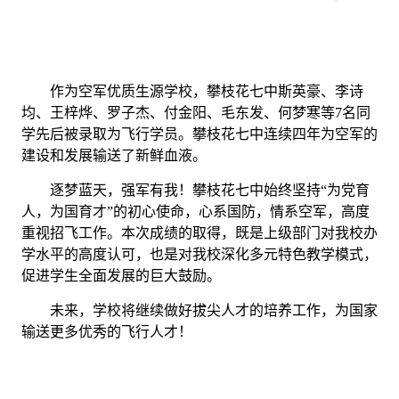
作为空军优质生源学校，攀枝花七中
斯英豪、李诗
均
、王梓烨、罗子杰、
付金阳
、毛东发、何梦寒等
7名同
学
先后被录取为飞行学员。攀枝花七中连续
四
年为空军的
建设和发展输送了新鲜血液。
逐梦蓝天，强军有我！攀枝花七中始终坚持
“为党育
人，为国育才”的初心使命，心系国防，情系空军，高度
重视招飞工作。本次成绩的取得，既是上级部门对我校办
学水平的高度认可，也是对我校深化多元特色教学模式，
促进学生全面发展的巨大鼓励。
未来，学校将继续做好拔尖人才的培养工作，为国家
输送更多优秀的飞行人才！