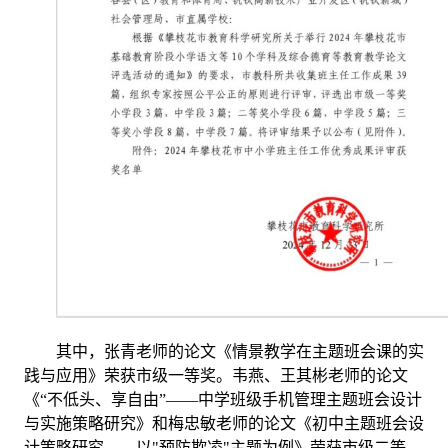
其中，张青老师的论文《情景教学在主题班会课的实
践与应用》荣获市级一等奖。韦燕、王其彬老师的论文
《
“不低头、享自由”——中学班级手机管理主题班会设计
与实施策略研究》和梅忠敏老师的论文《初中主题班会设
计策略研究——以"预防欺凌"主题为例》荣获市级二等