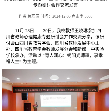
专题研讨会作交流发言
作者:管理员 时间：2024-12-05 点击率:5508
11
月
28
日——
30
日
，
我校教师王晓琳参加四
川省教师心理健康专题研讨会并作交流分享。该研
讨会由
四川省教育学会、四川省教师发展中心主
办，四川省教育学会教师发展分会和新都一中实验
学校承办
，
活动
以
“育人润心：铸阳光师魂，享幸
福人生” 为主题
。