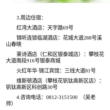
3.周边住宿：
红湾大酒店：天宇路
69号
锦听连锁临湖酒店：花城大道
288号溪
山春晓
莱诗酒店（仁和区银泰城店）：攀枝花
大道南段
916号银泰商城
火红年华
·锦江宾馆：三线大道81号
维斯顿酒店（攀枝花钒钛高新区店）：
钒钛高新区科创路
30号
4.咨询电话：0812-3151500 （吴老
师）