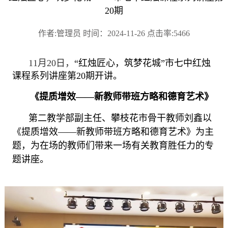
20期
作者:管理员 时间：2024-11-26 点击率:5466
11
月
2
0
日，
“红烛匠心，筑梦花城”市七中红烛
课程系列讲座第
20
期开讲
。
《
提质增效
——新教师带班方略和德育艺术
》
第二教学部副主任、攀枝花市骨干教师刘鑫以
《
提质增效
——新教师带班方略和德育艺术
》
为主
题，为在场的
教师
们带来一场有关教育胜任力的
专
题讲座。