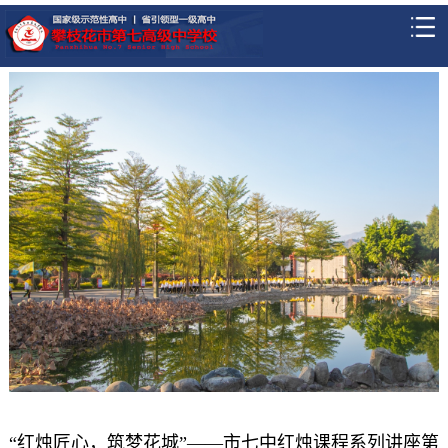
“红烛匠心，筑梦花城”——市七中红烛课程系列讲座第