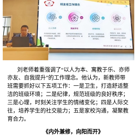
刘老师着重强调了
“以人为本、寓教于乐、亦师
亦友、自我提升”
的
工作理念。他认为，新教师带
班需要抓好以下五项工作：一是
卫生，打造
舒适
整
洁
的
班级
环境；
二是
纪律，规范班级
的
良好
秩序；
三是
心理，
时刻
关注学生
的
情绪变化
；
四是
人际交
往，培养
学生的
社交能力；
五是
家校沟通，凝聚教
育合力。
《
内外兼修，向阳而开
》