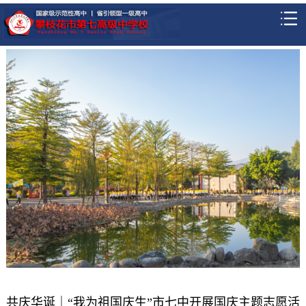
共庆华诞｜“我为祖国庆生”市七中开展国庆主题志愿活