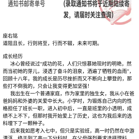
座右铭
道阻且长，行则将至，行而不辍，未来可期。
成长经历
冰心曾经说过“成功的花，人们只惊慕她现时的明艳，然
而当初她的芽儿，浸透了奋斗的泪泉，洒遍了牺牲的血雨”，
回顾十八年，我的成长是历尽挫折而又不断向上攀登的，那
些打不倒我的，只会让我变得更加坚强！
我出生在一个普通家庭，作为家里的独生女，我从小在爸
爸妈妈和外婆的关爱中长大。小学时，为锻炼自己内向的性
格担任了班长一职，进入初中后，一直是班里的小透明，成
绩不上不下，但那时我开始爱上了历史，这也为我后来的选
科埋下了一颗种子。
后来我如愿考入七中，但只是实验班，高一时仍然在中游
漂浮，终于到了高一下分科时，在父母强烈要求选择理科