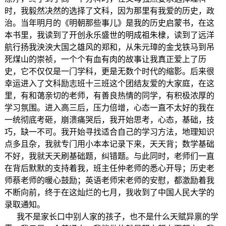
时，我毅然决然的选择了文科，因为那里有我爱的历史，政
治。当年明月的《明朝那些事儿》是我的历史启蒙书，在这
本书里，我读到了开创永乐盛世的明成祖朱棣，读到了远洋
航行扬我泱泱大国之雄风的郑和，从朱元璋的金戈铁马到吊
死煤山的崇祯，一个个有血有肉的故事让我真正爱上了历
史，它不仅仅是一门学科，更是无数个时代的缩影。后来很
幸运进入了文科励志班十三班这个团结友爱的大家庭，在这
里，有和蔼亲切的老师，有善良热情的同学，有积极浓厚的
学习氛围。进入高三后，压力倍增，心态一直不太好的我在
一统彻底考砸，崩溃痛哭后，我开始思考，心态，基础，技
巧，缺一不可。我开始寻找适合自己的学习方法，地理知识
点多且杂，我就专门用小本本记录下来，天天背；数学基础
不好，我就天天刷基础题，纠错题。与此同时，老师们一直
在背后默默的支持着我，班主任仲老师的悉心开导；历史老
师蔡老师的暖心鼓励；英语老师宋老师的安慰，都激励着我
不断向前，终于在这灿烂的七月，我收到了中国人民大学的
录取通知。
我不是家长口中别人家的孩子，也不是什么天赋异禀的学