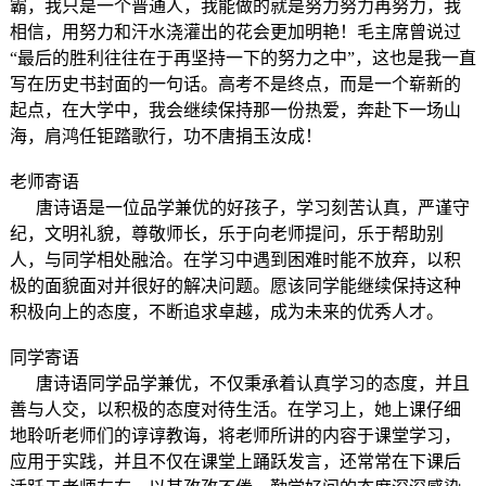
霸，我只是一个普通人，我能做的就是努力努力再努力，我
相信，用努力和汗水浇灌出的花会更加明艳！毛主席曾说过
“最后的胜利往往在于再坚持一下的努力之中”，这也是我一直
写在历史书封面的一句话。高考不是终点，而是一个崭新的
起点，在大学中，我会继续保持那一份热爱，奔赴下一场山
海，肩鸿任钜踏歌行，功不唐捐玉汝成！
老师寄语
唐诗语是一位品学兼优的好孩子，学习刻苦认真，严谨守
纪，文明礼貌，尊敬师长，乐于向老师提问，乐于帮助别
人，与同学相处融洽。在学习中遇到困难时能不放弃，以积
极的面貌面对并很好的解决问题。愿该同学能继续保持这种
积极向上的态度，不断追求卓越，成为未来的优秀人才。
同学寄语
唐诗语同学品学兼优，不仅秉承着认真学习的态度，并且
善与人交，以积极的态度对待生活。在学习上，她上课仔细
地聆听老师们的谆谆教诲，将老师所讲的内容于课堂学习，
应用于实践，并且不仅在课堂上踊跃发言，还常常在下课后