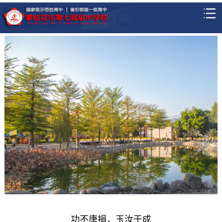
功不唐捐，玉汝于成