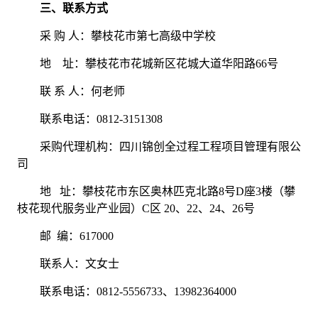
三、联系方式
采
购
人：攀枝花市第七高级中学校
地
址：攀枝花市花城新区花城大道华阳路
66号
联
系
人：何老师
联系电话：
0812-3151308
采购代理机构：四川锦创全过程工程项目管理有限公
司
地
址：攀枝花市东区奥林匹克北路
8号D座3楼（攀
枝花现代服务业产业园）C区 20、22、24、26号
邮
编：
617000
联系人：文女士
联系电话：
0812-5556733、13982364000