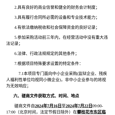
2.具有良好的商业信誉和健全的财务会计制度；
3.具有履行合同所必需的设备和专业技术能力；
4.有依法缴纳税收和社会保障资金的良好记录；
5.参加采购活动前三年内，在经营活动中没有重大违
法记录；
6.法律、行政法规规定的其他条件；
7.根据项目特殊要求设置的特定条件
：
7.1本项目专门面向中小企业采购(监狱企业、残疾
人福利性单位均视同小微企业)，非中小企业参与的将视
为无效响应
；
六、
磋商文件获取方式、时间、地点
磋商文件自
202
4
年
7
月
16
日
至
202
4
年
7
月
22
日
09:00-
17:00（北京时间，法定节假日除外）在
攀枝花市东区临