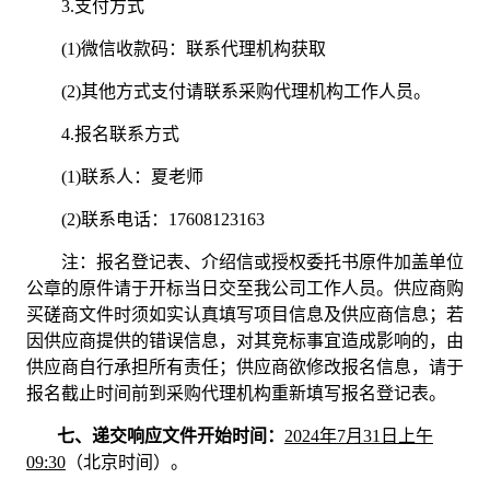
3.支付方式
(1)
微信收款码：
联系代理机构获取
(2)
其他方式支付请联系采购代理机构工作人员。
4.报名联系方式
(1)
联系人：夏
老师
(2)
联系电话：
17608123163
注：报名登记表、介绍信或授权委托书原件加盖单位
公章的原件请于开标当日交至我公司工作人员。供应商购
买磋商文件时须如实认真填写项目信息及供应商信息；若
因供应商提供的错误信息，对其竞标事宜造成影响的，由
供应商自行承担所有责任；供应商欲修改报名信息，请于
报名截止时间前到采购代理机构重新填写报名登记表。
七、
递交响应文件开始时间：
202
4
年
7
月
31
日
上
午
09
:
30
（北京时间）。