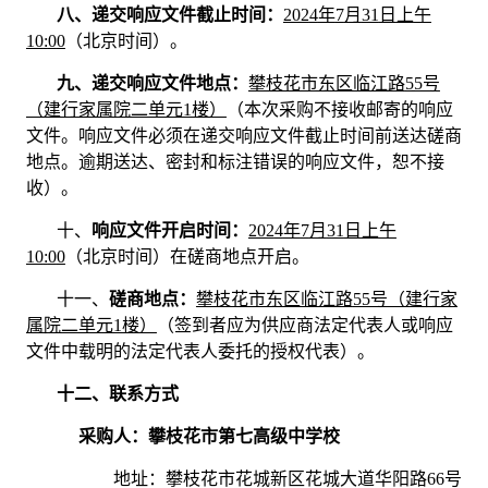
八、
递交响应文件截止时间：
202
4
年
7
月
31
日
上
午
10
:
0
0
（北京时间）。
九、
递交响应文件地点：
攀枝花市东区临江路
55号
（建行家属院二单元1楼）
（本次采购不接收邮寄的响应
文件。响应文件必须在递交响应文件截止时间前送达磋商
地点。逾期送达、密封和标注错误的响应文件，恕不接
收）。
十、
响应文件开启时间：
202
4
年
7
月
31
日
上
午
10
:
0
0
（北京时间）在磋商地点开启。
十一、
磋商地点：
攀枝花市东区临江路
55号（建行家
属院二单元1楼）
（签到者应为供应商法定代表人或响应
文件中载明的法定代表人委托的授权代表）。
十二、
联系方式
采购人：
攀枝花市第七高级中学校
地址：攀枝花市花城新区花城大道华阳路
66号