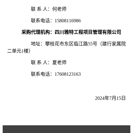
联
系
人：何老师
联系电话：
15808116986
采购代理机构
：四川雅特工程项目管理有限公司
地址：
攀枝花市东区临江路
55号（建行家属院
二单元1楼）
联
系
人：夏
老师
联系电话：
17608123163
202
4
年
7
月
15
日