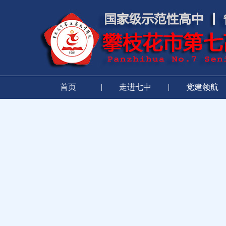
|
|
首页
走进七中
党建领航