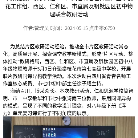
花工作组、西区、仁和区、市直属及钒钛园区初中物
理联合教研活动
作者:管理员 时间：2024-05-15 点击率:6750
为总结片区教研活动经验，推动全市片区教研活动常态
化，高质量开展、探索课堂教学新模式，形成“片区互动、整
体推动”教研格局，西区、仁和区、市直属及钒钛园区初中八
年级物理教师于5月9日齐聚攀枝花市第七高级中学校，开展
联片教研同课异构教学活动。本次活动由四川省青春名师工
作室核心成员、市七中初中部主任徐子耀主持。
海纳百川，博采众长。本次教研活动，仁和思源学校简智
明、市十中李敏华和市七中张诗雨三位教师，采用同课异构
的模式，呈现了不同的教学设计理念，对八年级下册《浮
力》单元复习课进行了不同角度的展示。