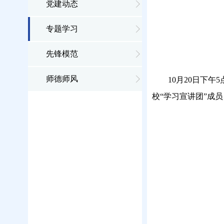
党建动态
专题学习
先锋模范
师德师风
10
月
2
0
日下午
5
校
“学习宣讲团”成