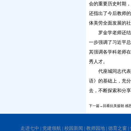
会的重要历史时期，
还指出了今后教师的
体美劳全面发展的社
罗金学老师还
一步强调了习近平总
其
强调
各学科老师在
秀人才。
代座城同志代
语》的基础上，充分
去，不断探索和分享
下一篇→回看抗美援朝 感
走进七中
|
党建领航
|
校园新闻
|
教师园地
|
德育之窗
|