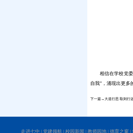
相信在学校党委
自我”，涌现出更多的
下一篇→大道行思 取则行
走进七中
|
党建领航
|
校园新闻
|
教师园地
|
德育之窗
|