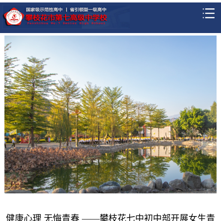
健康心理 无悔青春 ——攀枝花七中初中部开展女生青