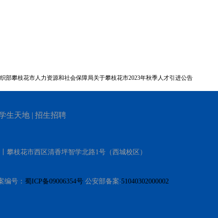
织部攀枝花市人力资源和社会保障局关于攀枝花市2023年秋季人才引进公告
学生天地
|
招生招聘
）丨攀枝花市西区清香坪智学北路1号（西城校区）
 备案编号：
蜀ICP备09006354号
公安部备案:
51040302000002