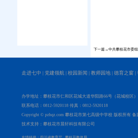
下一篇→中共攀枝花市委组
走进七中
|
党建领航
|
校园新闻
|
教师园地
|
德育之窗
|
办学地址：攀枝花市仁和区花城大道华阳路66号（花城校区
联系电话：0812-5920118 传真：0812-5920118
Copyright © pzhqz.com 攀枝花市第七高级中学校 版权所有
技术支持：攀枝花市晨轩科技有限公司
友情链接：
四川省教育厅
攀枝花教体局