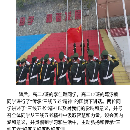
随后，高二
2
班的李佳璐同学，高二
17
班的葛泳麟
同学进行了“传承‘三线五老’精神”的国旗下讲话。两位同
学讲述了“三线五老”精神以及对我们的影响和意义，并号
召全体同学从三线五老精神中汲取智慧和力量，领会其内
涵和意义，并贯彻到学习和生活中，主动弘扬和传承“三
线五老”好家风好家教好家训。