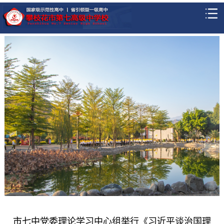
市七中党委理论学习中心组举行《习近平谈治国理