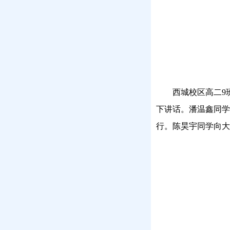
西城校区高二
9
下讲话。潘温鑫同学
行。陈昊宇同学向大