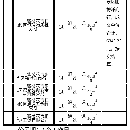
东区鹏
博洋商
行
，
成
攀枝花市仁
2
通
通
1
和区恒瑞物质批
10.0
交单价
过
过
发部
0
合计：
6345.25
元，据
实结
算
。
2
攀枝花市东
通
通
2
48.8
区鹏博洋商行
过
过
9
攀枝花市东
1
通
通
3
区德变线缆五金
77.1
过
过
材料经营部
2
攀枝花市仁
1
通
通
4
和区旭通五金经
85.3
过
过
营部
1
2
攀枝花市鹏
通
通
5
16.8
翱工贸有限公司
过
过
4