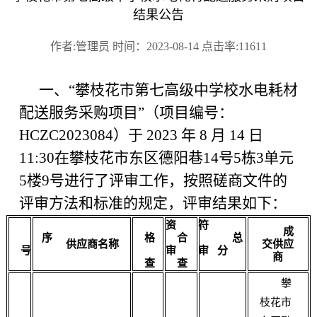
结果公告
作者:管理员 时间：2023-08-14 点击率:11611
一、“攀枝花市第七高级中学校水电耗材
配送服务采购项目”（项目编号：
HCZC2023084）于 2023 年 8 月 14 日
11:30在攀枝花市东区德阳巷14号5栋3单元
5楼9号进行了评审工作，按照磋商文件的
评审方法和标准的规定，评审结果如下：
资
符
成
序
格
合
总
供应商名称
交供应
号
审
审
分
商
查
查
攀
枝花市