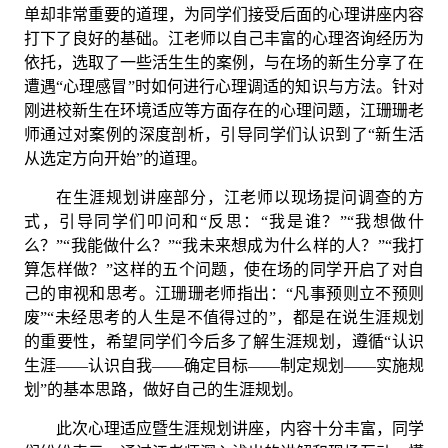
单却非常重要的道理，为同学们接受后面的心理讲座内容
打下了良好的基础。江老师以自己丰富的心理咨询经历为
依托，选取了一些活生生的案例，与在场的新生分享了在
遭遇“心理感冒”时如何进行心理调适的知识与方法。针对
刚进校新生在环境适应等方面存在的心理问题，江珊珊老
师通过对案例的深度剖析，引导同学们认识到了“新生活
从选定方向开始”的道理。
在生涯规划讲座部分，江老师以现场提问调查的方
式，引导同学们叩问和
“反思：“我是谁？”“我想做什
么？”“我能做什么？”“我未来想成为什么样的人？”“我打
算怎样做？”这样的五个问题，使在场的同学开启了对自
己的审视和思考。江珊珊老师指出：“凡事预则立不预则
废”“未经思考的人生是不值得过的”，都是在说生涯规划
的重要性，希望同学们今后多了解生涯规划，遵循“认识
生涯——认识自我——确定目标——制定规划——实施规
划”的基本思路，做好自己的生涯规划。
此次心理适应暨生涯规划讲座，内容十分丰富，同学