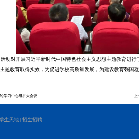
日活动对开展习近平新时代中国特色社会主义思想主题教育进行
主题教育取得实效，为促进学校高质量发展，为建设教育强国凝
论学习中心组扩大会议
上
学生天地
|
招生招聘