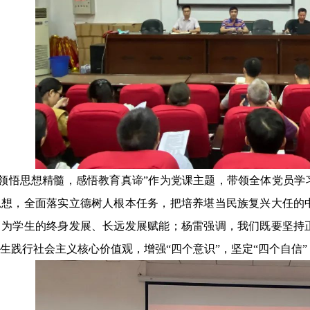
“领悟思想精髓，感悟教育真谛”作为党课主题，带领全体党员
思想，全面落实立德树人根本任务，把培养堪当民族复兴大任的
；为学生的终身发展、长远发展赋能；杨雷强调，我们既要坚持
生践行社会主义核心价值观，增强“四个意识”，坚定“四个自信”