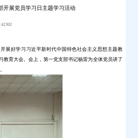
部开展党员学习日主题学习活动
42302
，开展好学习习近平新时代中国特色社会主义思想主题教
学习教育大会。会上，第一党支部书记杨雷为全体党员讲了
。