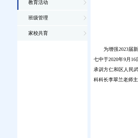
教育活动
班级管理
家校共育
为增强
2023
七中于2020年9
承训方仁和区人民
科科长李翠兰老师主