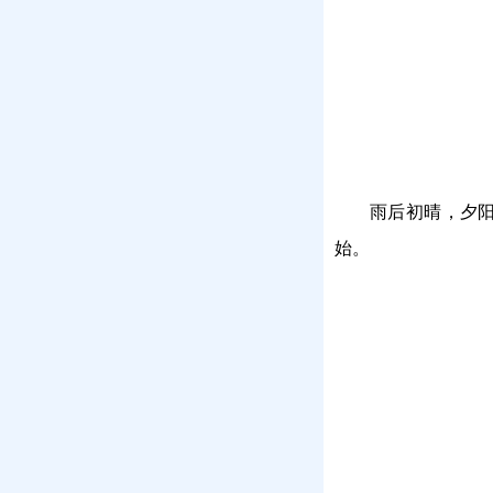
雨后初晴，夕
始。