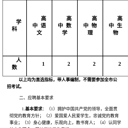
高
高
高
高
学
中 语
中 数
中 物
中 生
科
文
学
理
物
人
1
2
2
2
数
以上均为直选指标，带人事编制，不需要参加全市公
招考试。
二、应聘基本要求
1.
基本要求
：（
1）拥护中国共产党的领导，全面贯
彻党的教育方针；（2）爱国爱人民爱学生，忠诚党的教育
事业；（3）身心健康，乐观向上，教书育人；（4）认同学