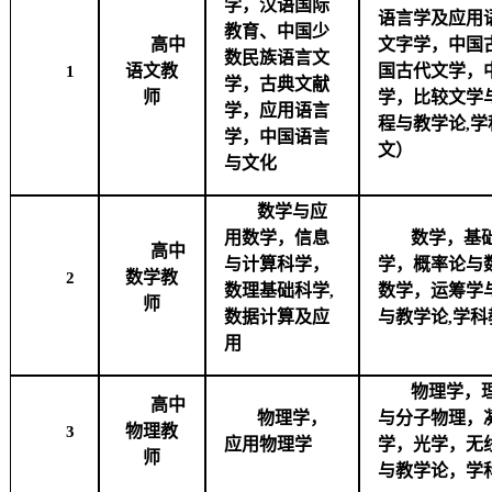
学，汉语国际
语言学及应用
教育、中国少
高中
文字学，中国
数民族语言文
语文教
国古代文学，
1
学，古典文献
师
学，比较文学
学，应用语言
程与教学论
学
,
学，中国语言
文）
与文化
数学与应
用数学，信息
数学，基
高中
与计算科学，
学，概率论与
数学教
2
数理基础科学
数学，运筹学
,
师
数据计算及应
与教学论
学科
,
用
物理学，
高中
物理学，
与分子物理，
物理教
3
应用物理学
学，光学，无
师
与教学论，学