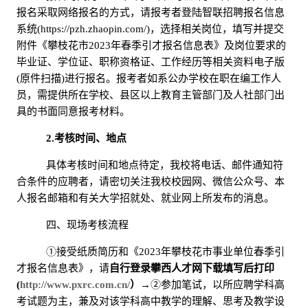
报名采取网络报名的方式，请报考者登陆智联招聘报名信息
系统(https://pzh.zhaopin.com/)，选择相关岗位，填写并提交
附件
《攀枝花市
2023年春
季引才报名信息表》及岗位要求的
毕业证、学位证、职称资格证、工作经历等相关资料电子版
(原件扫描)进行报名。报考者如系公办学校在职在编工作人
员，需提供所在学校、县区以上教育主管部门及人社部门出
具的书面同意报考材料。
2.考核时间、地点
具体考核时间和地点待定，我校将电话、邮件通知符
合条件的应聘者，请密切关注我校校园网、微信公众号、本
人报名邮箱和有关大学招就处、就业网上所发布的消息。
四、现场考核流程
①接受纸质简历和《2023年攀枝花市事业单位春季引
才报名信息表》，请
自行登录攀西人才网下载填写后打印
(
http://www.pxrc.com.cn/
）
→②参加笔试，以所应聘学科高
考试题为主，兼及对该学科高中教学的理解、思考及教学设