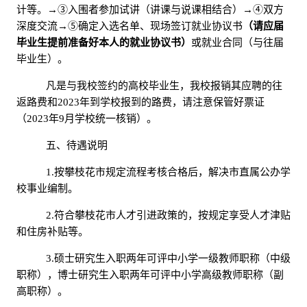
计等。→③入围者参加试讲（讲课与说课相结合）→④双方
深度交流→⑤确定入选名单、现场签订就业协议书
（请
应届
毕业生
提前准备好本人的就业协议书）
或就业合同（与往届
毕业生）。
凡是与我校签约的高校毕业生，我校报销其应聘的往
返路费和
2023年到学校报到的路费，请注意保管好票证
（2023年9月学校统一核销）。
五、待遇说明
1.按攀枝花市规定流程考核合格后，解决市直属公办学
校事业编制。
2.符合攀枝花市人才引进政策的，按规定享受人才津贴
和住房补贴等。
3.硕士研究生入职两年可评中小学一级教师职称（中级
职称），博士研究生入职两年可评中小学高级教师职称（副
高职称）。