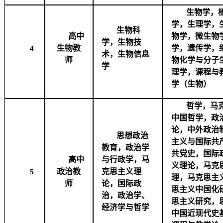
生物学，
学，生理学，
生物科
高中
物学，微生物
学，生物技
生物教
学，遗传学，
4
术，生物信息
师
物化学与分子
学
理学，课程与
学（生物）
哲学，马
中国哲学，政
论，中外政治
思想政治
主义与国际共
教育，政治学
共党史，国际
高中
与行政学，马
义理论，马克
政治教
克思主义理
5
理，马克思主
师
论，国际政
思主义中国化
治，政治学、
思主义研究，
经济学与哲学
中国近现代史