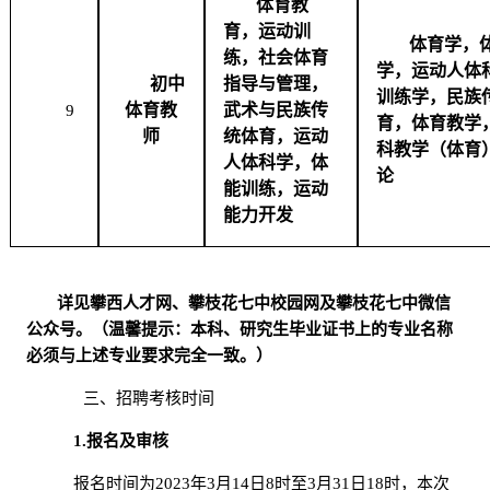
体育教
育，运动训
体育学，
练，社会体育
学，运动人体
初中
指导与管理，
训练学，民族
体育教
武术与民族传
9
育，体育教学
师
统体育，运动
科教学（体育
人体科学，体
论
能训练，运动
能力开发
详见攀西人才网、攀枝花七中校园网及攀枝花七中微信
公众号。（温馨提示：本科、研究生毕业证书上的专业名称
必须与上述专业要求完全一致。）
三、招聘考核时间
1.报名及审核
报名时间为
2023年3月14日8时至3月31日18时，本次