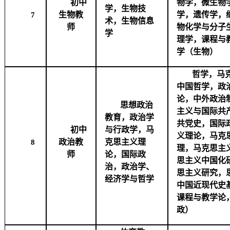
初中
物学，微生物
学，生物技
生物教
学，遗传学，
7
术，生物信息
师
物化学与分子
学
理学，课程与
学（生物）
哲学，马
中国哲学，政
论，中外政治
思想政治
主义与国际共
教育，政治学
共党史，国际
初中
与行政学，马
义理论，马克
政治教
克思主义理
8
理，马克思主
师
论，国际政
思主义中国化
治，政治学、
思主义研究，
经济学与哲学
中国近现代史
课程与教学论
政）