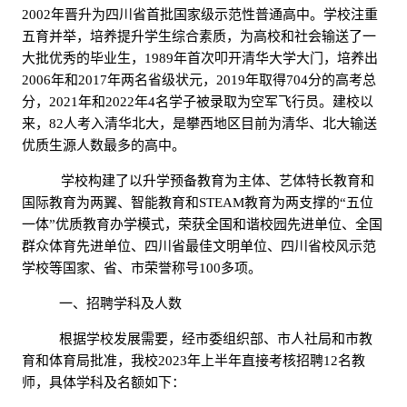
2002年晋升为四川省首批国家级示范性普通
高中。学校注重
五育并举，培养提升学生综合素质，为高校和社会输送了一
大批优秀的毕业生，
1989年首次叩开清华大学大门，培养出
2006年和2017年两名省级状元，2019年取得704分的高考总
分，2021年和2022年4
名学子被录取为空军飞行员。建校以
来，
82人考入清华北大，是攀西地区目前为清华、北大输送
优质生源人数最多的高中。
学校构建了以升学预备教育为主体、艺体特长教育和
国际教育为两翼、智能教育和
STEAM教育为两支撑的“五位
一体”优质教育办学模式，荣获全国和谐校园先进单位、全国
群众体育先进单位、四川省最佳文明单位、四川省校风示范
学校等国家、省、市荣誉称号100多项。
一、招聘学科及人数
根据学校发展需要，经市委组织部、市人社局和市教
育和体育局批准，我校2023年上半年直接考核招聘12名教
师，具体学科及名额如下：