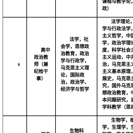
课程与教学论
政）
法学理论
学与行政法学
主义哲学，中
法学，社
学，政治学理
会学，思想政
高中
度，科学社会
治教育，政治
政治教
主义运动，中
学与行政学，
师（兼
治，马克思主
6
马克思主义理
纪检干
主义基本原理
论，国际政
事）
展史，马克思
治，政治学、
究，国外马克
经济学与哲学
想政治教育，
本问题研究，
学科教学（思
生物学，
学，生理学，
生物科