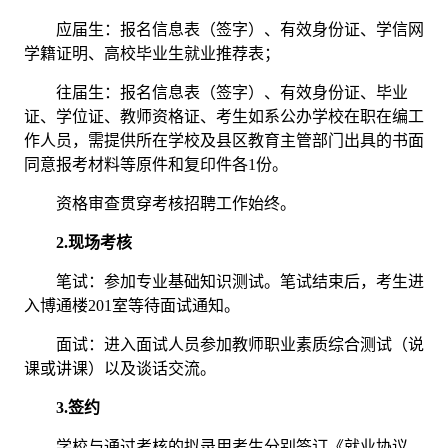
应届生：
报名信息表（签字）、
有效
身份证、学信网
学籍证明、高校毕业生就业推荐表；
往届生：
报名信息表（签字）、
有效
身份证、毕业
证、学位证、教师资格证、考生如
系公办学校在职在编工
作人员，需提供所在学校及县区教育主管部门出具
的书面
同意报考材料等原件和
复印件
各
1份
。
资格审查贯穿考核招聘工作始终。
2.现场考核
笔试：
参加专业基础知识测试。笔试结束后，考生进
入
博通楼
201室等待面试通知。
面试：
进入面试人员参加教师职业素质综合测试（说
课或讲课）以及谈话交流。
3.签约
学校与通过考核的拟录用考生分别签订《就业协议