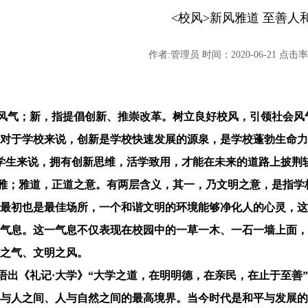
<校风>新风雅道 至善人
作者:管理员 时间：2020-06-21 点击率:
风气；
新
，指
提倡创新、推崇改革。
树立良好校风，引领社会风
对于学校来说，创新是学校快速发展的源泉，是学校蓬勃生命力
于学生来说，拥有创新思维，活学致用，才能在未来的道路上披荆
雅；
雅道
，正道之意。有两层含义，其一，乃文明之意，是指学
最初也是最佳场所，一个和谐文明的环境能够净化人的心灵，这
气息。这一气息不仅表现在校园中的一草一木、一石一墙上面，
之气、文明之风。
语出《礼记
·
大学》
“大学之道，在明明德，在亲民，在止于至善
与人之间、人与自然之间的最高境界。当今时代是和平与发展的