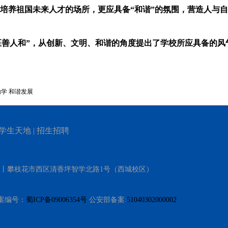
培养祖国未来人才的场所，更应具备
“和谐”的氛围，营造人与
至善人和”
，从创新、文明、和谐的角度提出了学校所应具备的风
学 和谐发展
学生天地
|
招生招聘
）丨攀枝花市西区清香坪智学北路1号（西城校区）
 备案编号：
蜀ICP备09006354号
公安部备案:
51040302000002