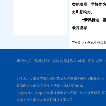
类的发展，学校作为
力和影响力。
“新风雅道，
最高境界。
下一篇→<办学思想>敦品励
走进七中
|
党建领航
|
校园新闻
|
教师园地
|
德育之窗
|
办学地址：攀枝花市仁和区花城大道华阳路66号（花城校区
联系电话：0812-5920118 传真：0812-5920118
Copyright © pzhqz.com 攀枝花市第七高级中学校 版权所有
技术支持：攀枝花市晨轩科技有限公司