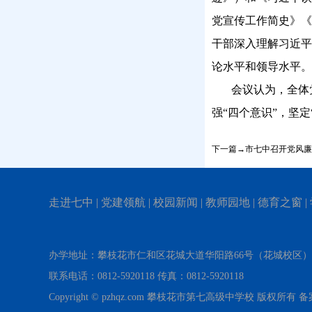
党宣传工作简史》《
干部深入理解习近平
论水平和领导水平。
会议认为，全体
强
“四个意识”，坚
下一篇→市七中召开党风廉
走进七中
|
党建领航
|
校园新闻
|
教师园地
|
德育之窗
|
办学地址：攀枝花市仁和区花城大道华阳路66号（花城校区
联系电话：0812-5920118 传真：0812-5920118
Copyright © pzhqz.com 攀枝花市第七高级中学校 版权所有