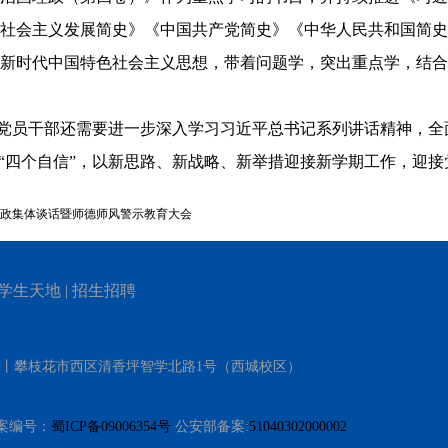
社会主义发展简史》《中国共产党简史》《中华人民共和国简史
新时代中国特色社会主义思想，带着问题学，突出重点学，结合
党员干部还需要进一步深入学习习近平总书记系列讲话精神，全
定“四个自信”，以新思路、新战略、新举措迎接新学期工作，迎
政集体谈话暨师德师风警示教育大会
学生天地
|
招生招聘
）丨攀枝花市西区清香坪智学北路1号（西城校区）
 备案编号：
蜀ICP备09006354号
公安部备案:
51040302000002