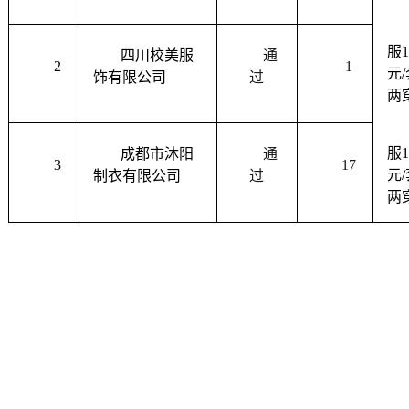
服
1
四川校美服
通
2
1
元
/
饰有限公司
过
两
服
1
成都市沐阳
通
3
17
元
/
制衣有限公司
过
两