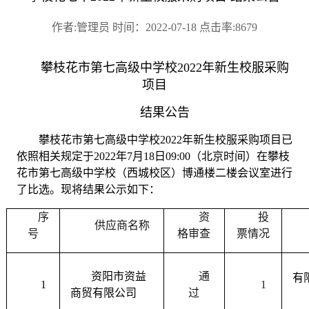
作者:管理员 时间：2022-07-18 点击率:8679
攀枝花市第七高级中学校
2022
年新生校服采购
项目
结果公告
攀枝花市第七高级中学校2022年新生校服采购项目已
依照相关规定于2022年7月18日09:00（北京时间）在攀枝
花市第七高级中学校（西城校区）博通楼二楼会议室进行
了比选。现将结果公示如下：
序
资
投
供应商名称
号
格审查
票情况
资阳市资益
通
有
1
1
商贸有限公司
过