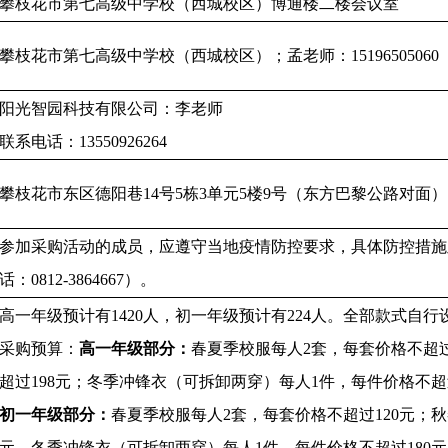
攀枝花市第七高级中学校（西城校区）博通楼二楼会议室
攀枝花市第七高级中学校（西城校区）；孟老师：
15196505060
阳光智园科技有限公司
：李老师
联系电话：
13550926264
攀枝花市东区德阳巷
14号5栋3单元5楼9号（东方巴黎公路对面
参加采购活动的成员，应遵守当地疫情防控要求，具体防控措施
话：
0812-3864667）。
高一年级预计有
1420人，初一年级预计有224人。
全部款式自行
采购预算：
高一年级部分：
春夏季校服每人
2
套，每套价格不超
超过198元；冬季冲锋衣（可拆卸两穿）每人1件，每件价格不超过
初一年级部分：
春夏季校服每人
2
套，每套价格不超过
120元；
元。冬季冲锋衣（可拆卸两穿）每人1件，每件价格不超过180