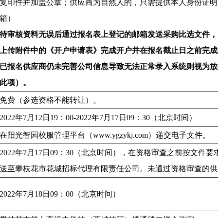
复印件并加盖公章；供应商为自然人的，只需提供本人身份证明
箱）
待审核资料无误后通过报名表上登记的邮箱发送采购比选文件，
上传附件中的《开户申请表》完成开户并在报名截止日之前完成
已报名供应商仍未完善公司信息导致无法正常录入系统则视为放
此项）。
免费（参选资格不能转让）。
2022年7月
12
日
19：00-2022年7月1
7
日
09：
3
0（北京时间）
在阳光智园校服管理平台（
www.ygzykj.com）递交电子文件。
2022年7月1
7
日
09：
3
0（北京时间），在资格审查之前
按文件要
送至攀枝花市花城招标代理有限责任公司。未通过资格审查的供
2022年7月1
8
日
09：
0
0（北京时间）