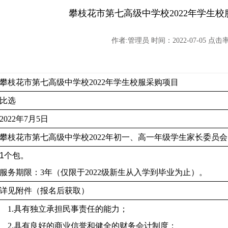
攀枝花市第七高级中学校2022年学生
作者:管理员 时间：2022-07-05 点击率:
攀枝花市第七高级中学校
2022年学生校服采购项目
比选
2022年
7
月
5
日
攀枝花市第七高级中学校
2022年初一、高一年级学生家长委员会
1
个包。
服务期限：
3
年（仅限于
2022
级
新
生从入学到毕业为止）。
详见
附件（报名后获取）
1
.具有独立承担民事责任的能力；
2
.具有良好的商业信誉和健全的财务会计制度；