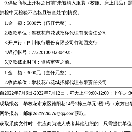
9.
供应商
截止开标之日前
“未被纳入服装（校服、床上用品）
抽检中无检验不合格且被查处
”
的情况
。
1.
金
额：
5
000元（伍仟元整）
。
2.收款单位：攀枝花市花城招标代理有限责任公司
3.开户行：四川银行股份有限公司竹湖园支行
4.银行帐号：77220100032804925
5.交款截止时间：资格审查之前。
1.
金
额：
3
000元（叁仟元整）
。
2.收款单位：攀枝花市花城招标代理有限责任公司
自
2022年7月
6
日
-2022年7月
12
日，每天上午
9:00-12:00；下午
现场报名：攀枝花市东区德阳巷
14号5栋
三
单元
5楼9号（东方巴
网络报名：
邮箱
2621928576@qq.com获取。
获取采购文件时，供应商为法人或者其他组织的，只需提供单位