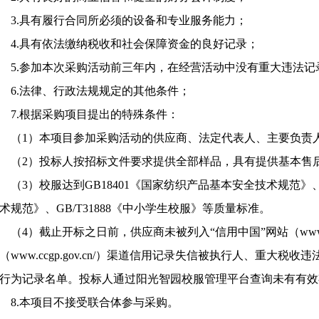
3
.具有履行合同所必须的设备和专业服务能力；
4
.具有依法缴纳税收和社会保障资金的良好记录；
5
.参加本次采购活动前三年内，在经营活动中没有重大违法记
6
.法律、行政法规规定的其他条件；
7
.根据采购项目提出的特殊条件：
（
1
）本项目参加采购活动的供应商、法定代表人、主要负责
（
2）投标人按招标文件要求提供全部样品，具有提供基本售
（
3）校服达到GB18401《国家纺织产品基本安全技术规范》
术规范》、GB/T31888《中小学生校服》等质量标准。
（
4）截止开标之日前，供应商未被列入“信用中国”网站（www.cred
（www.ccgp.gov.cn/）渠道信用记录失信被执行人、重大
行为记录名单。投标人通过阳光智园校服管理平台查询未有有效
8.本项目不接受联合体参与采购。