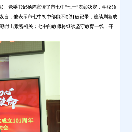
彰。党委书记杨鸿宣读了市七中
“七一”表彰决定，学校领
”发言，他表示市七中初中部能不断打破记录，连续刷新成
勤付出紧密相关；七中的教师将继续坚守教育一线，开