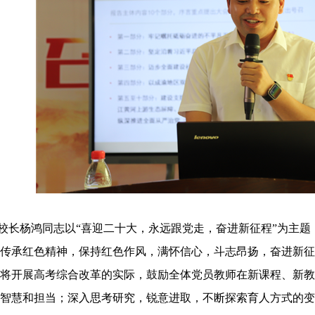
校长杨鸿同志以
“喜迎二十大，永远跟党走，奋进新征程”为主
传承红色精神，保持红色作风，满怀信心，斗志昂扬，奋进新征
将开展高考综合改革的实际，鼓励全体党员教师在新课程、新教
智慧和担当；深入思考研究，锐意进取，不断探索育人方式的变