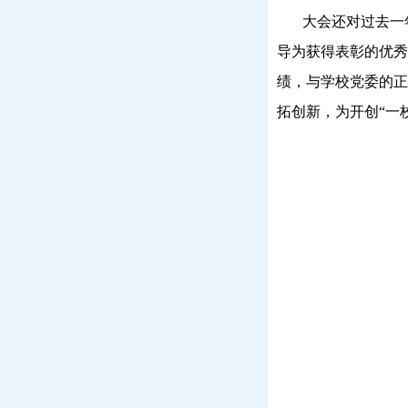
大会还对过去一
导为获得表彰的优秀
绩，与学校党委的正
拓创新，为开创“一