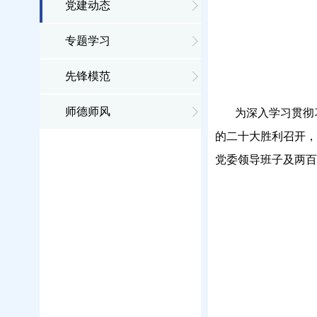
党建动态
专题学习
先锋模范
师德师风
为深入学习贯彻
的二十大胜利召开，
党委领导班子及两百